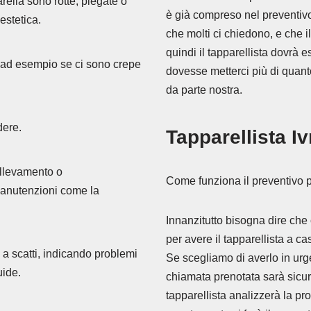
rella sono rotte, piegate o
è già compreso nel preventivo
estetica.
che molti ci chiedono, e che i
quindi il tapparellista dovrà 
, ad esempio se ci sono crepe
dovesse metterci più di quant
da parte nostra.
dere.
Tapparellista Iv
ollevamento o
Come funziona il preventivo pe
manutenzioni come la
Innanzitutto bisogna dire che 
per avere il tapparellista a ca
 a scatti, indicando problemi
Se scegliamo di averlo in urg
uide.
chiamata prenotata sarà sicur
tapparellista analizzerà la pr