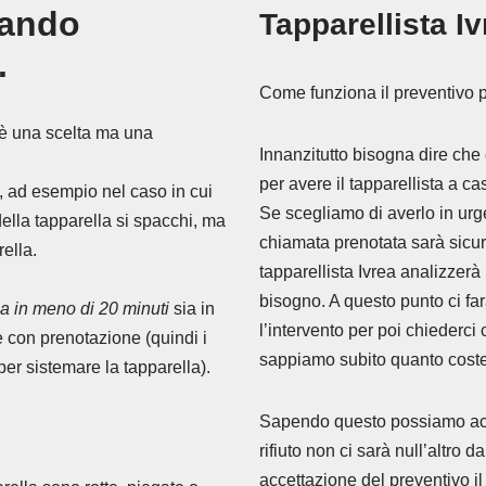
uando
Tapparellista Iv
.
Come funziona il preventivo pe
 è una scelta ma una
Innanzitutto bisogna dire che 
per avere il tapparellista a ca
a, ad esempio nel caso in cui
Se scegliamo di averlo in urg
ella tapparella si spacchi, ma
chiamata prenotata sarà sicur
rella.
tapparellista Ivrea analizzerà
bisogno. A questo punto ci far
lla in meno di 20 minuti
sia in
l’intervento per poi chiederc
e con prenotazione (quindi i
sappiamo subito quanto coster
per sistemare la tapparella).
Sapendo questo possiamo accet
rifiuto non ci sarà null’altro d
accettazione del preventivo il