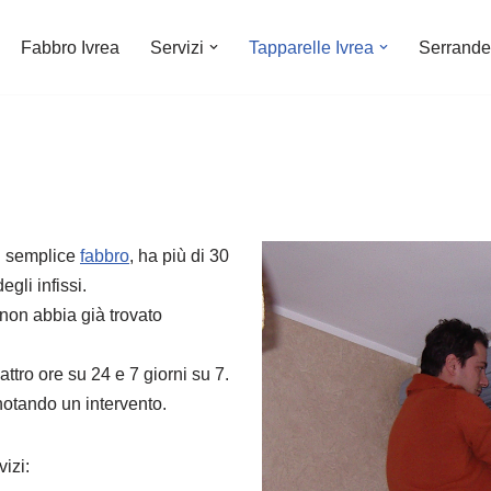
Fabbro Ivrea
Servizi
Tapparelle Ivrea
Serrande
un semplice
fabbro
, ha più di 30
gli infissi.
 non abbia già trovato
uattro ore su 24 e 7 giorni su 7.
otando un intervento.
vizi: