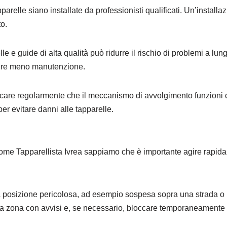
parelle siano installate da professionisti qualificati. Un’install
o.
elle e guide di alta qualità può ridurre il rischio di problemi a lun
dere meno manutenzione.
icare regolarmente che il meccanismo di avvolgimento funzioni c
er evitare danni alle tapparelle.
 come Tapparellista Ivrea sappiamo che è importante agire rapida
una posizione pericolosa, ad esempio sospesa sopra una strada o
e la zona con avvisi e, se necessario, bloccare temporaneamente 