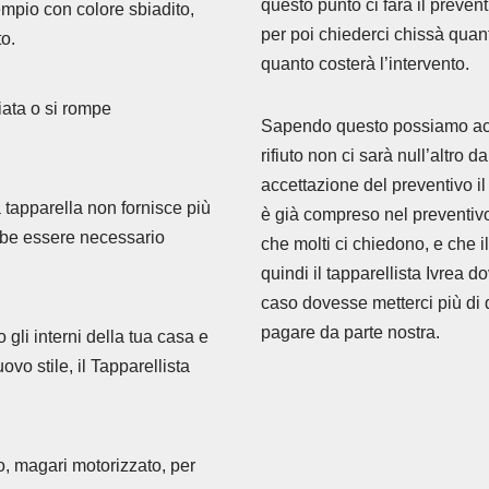
questo punto ci farà il prevent
empio con colore sbiadito,
per poi chiederci chissà qua
to.
quanto costerà l’intervento.
iata o si rompe
Sapendo questo possiamo accet
rifiuto non ci sarà null’altro d
accettazione del preventivo il
 tapparella non fornisce più
è già compreso nel preventivo
bbe essere necessario
che molti ci chiedono, e che i
quindi il tapparellista Ivrea 
caso dovesse metterci più di q
pagare da parte nostra.
gli interni della tua casa e
ovo stile, il Tapparellista
, magari motorizzato, per